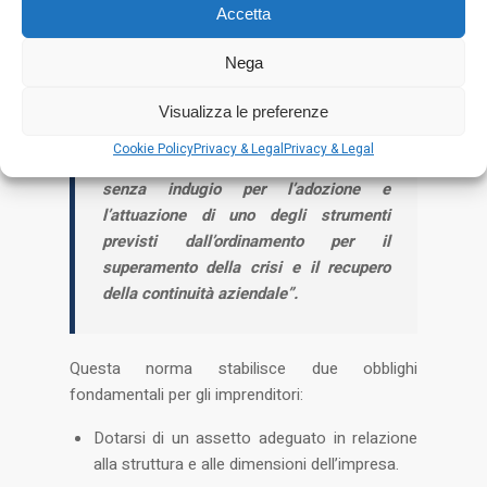
istituire un assetto organizzativo,
Accetta
amministrativo e contabile adeguato
alla natura e alle dimensioni
Nega
dell’impresa, anche in funzione della
rilevazione tempestiva della crisi
Visualizza le preferenze
dell’impresa e della perdita della
Cookie Policy
Privacy & Legal
Privacy & Legal
continuità aziendale, nonché di attivarsi
senza indugio per l’adozione e
l’attuazione di uno degli strumenti
previsti dall’ordinamento per il
superamento della crisi e il recupero
della continuità aziendale”​.
Questa norma stabilisce due obblighi
fondamentali per gli imprenditori:
Dotarsi di un assetto adeguato in relazione
alla struttura e alle dimensioni dell’impresa.