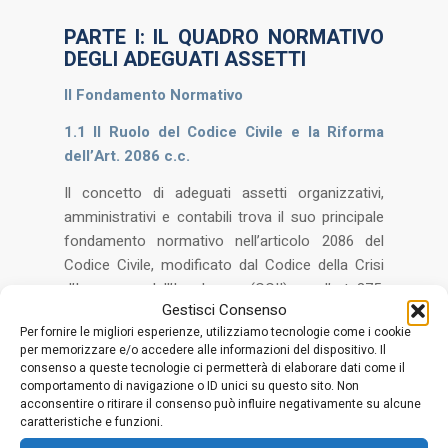
PARTE I: IL QUADRO NORMATIVO
DEGLI ADEGUATI ASSETTI
Il Fondamento Normativo
1.1 Il Ruolo del Codice Civile e la Riforma
dell’Art. 2086 c.c.
Il concetto di adeguati assetti organizzativi,
amministrativi e contabili trova il suo principale
fondamento normativo nell’articolo 2086 del
Codice Civile, modificato dal Codice della Crisi
d’Impresa e dell’Insolvenza (CCII) con l’art. 375.
Gestisci Consenso
In particolare, il secondo comma dell’articolo
Per fornire le migliori esperienze, utilizziamo tecnologie come i cookie
2086 c.c. stabilisce:
per memorizzare e/o accedere alle informazioni del dispositivo. Il
consenso a queste tecnologie ci permetterà di elaborare dati come il
comportamento di navigazione o ID unici su questo sito. Non
“L’imprenditore, che operi in forma
acconsentire o ritirare il consenso può influire negativamente su alcune
caratteristiche e funzioni.
societaria o collettiva, ha il dovere di